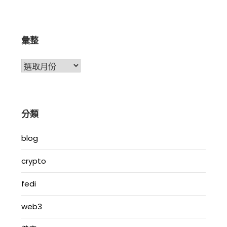
彙整
彙
整
分類
blog
crypto
fedi
web3