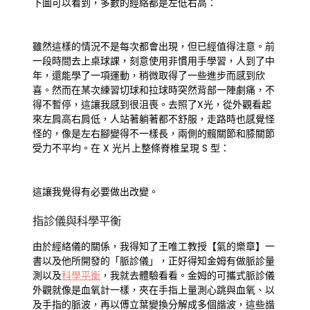
下圖可以看到，多數的經絡都是左低右高：
雖然這樣的情況不是每次都會出現，但已經值得注意。前
一段時間去上桌球課，刻意使用非慣用手學習，人到了中
年，還能學了一項運動，稍微取得了一些進步而感到欣
喜。然而在某次練習切球和拉球時突然背部一陣劇痛，不
得不暫停，這讓我感到很沮喪。去照了X光，從外觀看起
來左肩高右肩低，人站著躺著都不舒服，走路時也感覺怪
怪的，像是左右腳變得不一樣長，兩側的髖關節和膝關節
受力不平均。在 X 光片上整條脊椎呈現 S 型：
這讓我覺得有必要做出改變。
指診儀與科學平衡
由於經絡儀的關係，我得知了王唯工教授【氣的樂章】一
書以及他所開發的「脈診儀」，正好得知金姆有做脈診量
測以及
科學平衡
，我就去體驗看看。金姆的可攜式脈診儀
外觀就像是血氧計一樣，夾在手指上量測心跳與血氧、以
及手指的脈波，再以傅立葉變換分解成多個諧波，這些諧