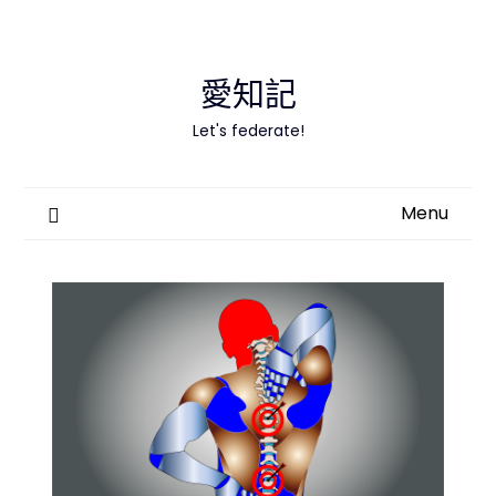
Skip
to
content
愛知記
Let's federate!
Menu