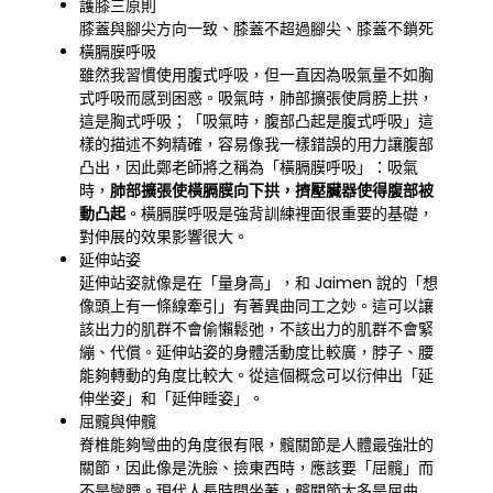
護膝三原則
膝蓋與腳尖方向一致、膝蓋不超過腳尖、膝蓋不鎖死
橫膈膜呼吸
雖然我習慣使用腹式呼吸，但一直因為吸氣量不如胸
式呼吸而感到困惑。吸氣時，肺部擴張使肩膀上拱，
這是胸式呼吸；「吸氣時，腹部凸起是腹式呼吸」這
樣的描述不夠精確，容易像我一樣錯誤的用力讓腹部
凸出，因此鄭老師將之稱為「橫膈膜呼吸」：吸氣
時，
肺部擴張使橫膈膜向下拱，擠壓臟器使得腹部被
動凸起
。橫膈膜呼吸是強背訓練裡面很重要的基礎，
對伸展的效果影響很大。
延伸站姿
延伸站姿就像是在「量身高」，和 Jaimen 說的「想
像頭上有一條線牽引」有著異曲同工之妙。這可以讓
該出力的肌群不會偷懶鬆弛，不該出力的肌群不會緊
繃、代償。延伸站姿的身體活動度比較廣，脖子、腰
能夠轉動的角度比較大。從這個概念可以衍伸出「延
伸坐姿」和「延伸睡姿」。
屈髖與伸髖
脊椎能夠彎曲的角度很有限，髖關節是人體最強壯的
關節，因此像是洗臉、撿東西時，應該要「屈髖」而
不是彎腰。現代人長時間坐著，髖關節大多是屈曲