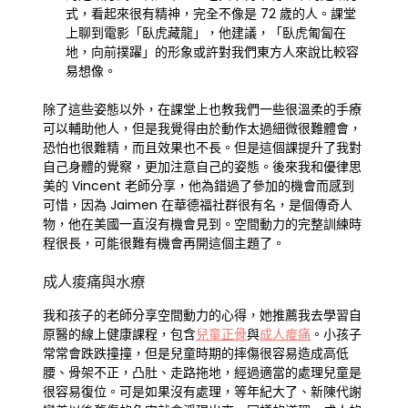
式，看起來很有精神，完全不像是 72 歲的人。課堂
上聊到電影「臥虎藏龍」，他建議，「臥虎匍匐在
地，向前撲躍」的形象或許對我們東方人來說比較容
易想像。
除了這些姿態以外，在課堂上也教我們一些很溫柔的手療
可以輔助他人，但是我覺得由於動作太過細微很難體會，
恐怕也很難精，而且效果也不長。但是這個課提升了我對
自己身體的覺察，更加注意自己的姿態。後來我和優律思
美的 Vincent 老師分享，他為錯過了參加的機會而感到
可惜，因為 Jaimen 在華德福社群很有名，是個傳奇人
物，他在美國一直沒有機會見到。空間動力的完整訓練時
程很長，可能很難有機會再開這個主題了。
成人痠痛與水療
我和孩子的老師分享空間動力的心得，她推薦我去學習自
原醫的線上健康課程，包含
兒童正骨
與
成人痠痛
。小孩子
常常會跌跌撞撞，但是兒童時期的摔傷很容易造成高低
腰、骨架不正，凸肚、走路拖地，經過適當的處理兒童是
很容易復位。可是如果沒有處理，等年紀大了、新陳代謝