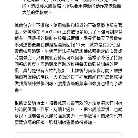
的，造成腰大肌緊縮，所以要用伸髖的動作來恢復腰
大肌的柔軟度。
其他包含上下樓梯、使用電腦和睡覺的正確姿勢也都有著
墨，鄭老師在 YouTube 上有放很多影片了。強背訓練營
還有一個很棒的機制在於
養成習慣
。學員們每天早晨做完
系列運動後要在群組裡連續回報 21 天。就算是有其他因
素例如睡過頭、生病而無法把強背訓練依照指定的次數或
時間做完，只要擺個姿勢就可以回報。這樣子降低了持續
回報的難度，回過頭來有助於維持每天做強背訓練的習
慣，真的是很有人性的設計。上課後的兩個多月間，雖然
偶爾有漏掉的時候，大多數的日子裡我都能在早晨起床後
做強背訓練然後回報，腰背痠痛的頻率和強度也得到了改
善。
根據史岱納博士，培養意志力最有效的方法是每天在同樣
的時間做同一件事，持續七週以上，把它變成習慣。也就
是說，既能強背又能加強意志力，一舉數得。如果你也有
腰背痠痛的困擾，強背訓練營很值得參加。