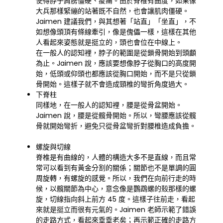
使得脖子肩膀僵硬、痠痛。由於脊椎有曲度，如果像
大兵那樣緊繃的站著既不自然，也會讓肌肉僵硬。
Jaimen 建議我們，與其想著「站直」「坐直」，不
如想像頭頂有條線牽引，像是傀儡一樣，這樣在其他
人看起來姿態就是挺立的，頭也會位在中線上。
在一般人的認知裡，脖子的範圍是從鎖骨開始到頭顱
為止。Jaimen 說，應該要想像脖子從胸口的高度開
始，低頭或仰頭也都應該從胸口開始，而不是只從鎖
骨開始。這樣子就不會造成頸椎的彎折角度過大。
下脊柱
同樣地，在一般人的認知裡，腰是從骨盆開始。
Jaimen 說，腰是從髖骨開始。所以，彎腰應該從髖
骨就開始彎折，避免只從骨盆彎折對腰椎造成負擔。
螺旋與切線
脊椎是有曲線的，人體的構造大多不是直線，而且常
常可以看到有黃金分割的關係；關節也不是單調的圓
周旋轉，有螺旋的感覺。所以，我們在向前行走的時
候，以髖關節為中心，意念像是鸚鵡螺的殼那樣的螺
旋，切線指向斜上前方 45 度。這樣子往前走，看起
來就是挺立而很有元氣的。Jaimen 老師示範了錯誤
的走路方式，看起來垂垂老矣；再示範正確的走路方