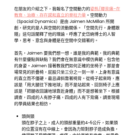
在朋友的介紹之下，我報名了空間動力的
姿態/腰背痛–在
教育、治療、存在感和直立的脊柱力量
。空間動力
（Spacial Dynamics）是由 Jaimen McMillan 所開
創，研究的是人與空間的流動關係。「空間先行，身體跟
隨」這句話闡釋了他的理論，呼應了史岱納博士的人智
學，思考、意念與身體是在空間中交錯著的。
首先，Jaimen 要我們想一想，誰是我的典範，我的典範
有什麼優點與缺點？我們會在無意識中模仿典範，包含他
的身姿。Jaimen 接著教我們如何正確的坐椅子。那是會
場常見的折疊椅，屁股只坐三分之一到一半，上身有意識
的直立而不僵硬，最忌諱斜靠著椅背。從椅子起來時，應
該是「用大腿往下推地球」而不是站起來、回到椅子上應
該是「把腿收回讓地球靠近身體」而不是想著坐下。根據
調查，四成的人有脖子痛，四成的人有下背痛，調查現場
的學員結果也相仿。
頭與頸
頭在脖子之上，成人的頭部重量約4~5公斤，如果頭
的位置沒有在中線上，會因為力矩對脖子造成負擔，