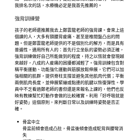
我排名次的話，水療機必定是我首先推薦的。
強背訓練營
孩子的老師還推薦我去上鄭雲龍老師的強背課。會來上這
個課的人，大多有頸腰背痠痛、甚至是椎間盤凸出的問
題。但是鄭雲龍老師提供的不是個別化的解方，而是具有
普遍性，適用所有人的：首先行立坐臥的姿勢必須正確，
強背訓練做好自己所能做到的程度，持之以恆就會發現越
來越好，八成的人痠痛的困擾都減輕了。強背訓練包含對
稱平衡運動、功能強化運動與筋膜放鬆伸展，它們可以加
強相關的肌群，提供脊柱支撐並避免其他肌肉代償；平衡
兩側肌肉長度，並伸展緊繃或黏連的肌腱以恢復彈性。學
員中不乏看過鄭老師的書但還是來報名上課的，他們也反
映有教練幫忙盯動作會做的比較確實。利用「好呼吸就是
好姿勢」這個原則，來判斷日常以及訓練時姿勢是否正
確。
骨盆中立
骨盆前傾會造成凸肚，骨盆後傾會造成駝背與腰彎消
失