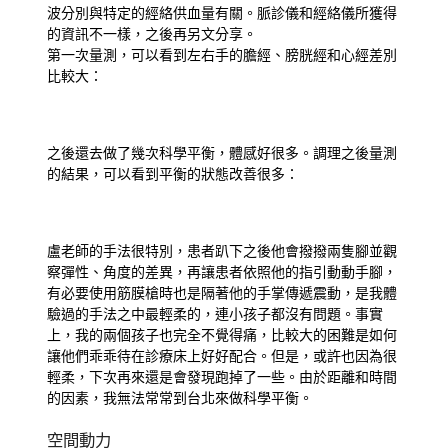
波分別與特定的經絡供血量有關。脈診儀和經絡儀所獲得
的資訊不一樣，之後再另文分享。
第一次量測，可以看到左右手的膽經、膀胱經和心經差別
比較大：
之後還去做了幾次科學平衡，體感好很多。調理之後量測
的結果，可以看到平衡的狀態改善很多：
盧老師的手法很特別，患者趴下之後他會撥撥兩隻腳並觀
察彈性、角度的差異，再讓患者依照他的指引動動手腳，
有必要使用筋膜槍時也是隔著他的手掌傳遞震動，是我體
驗過的手法之中最輕柔的，連小孩子都沒有問題。事實
上，我的兩個孩子也完全不覺得痛，比較大的困難是如何
讓他們乖乖待在診療床上好好配合。但是，或許也因為很
輕柔，下次再來還是會發現跑掉了一些。由於距離和時間
的因素，我無法常常到台北來做科學平衡。
空間動力