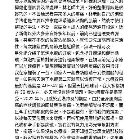
變差以後舊傷的危害就會浮現出來。同樣的道理，成人的
摔傷也應該要及早處理。林老師主張，好的整復應該是很
輕巧的，不會給患者帶來多大的疼痛。林老師自己的調理
手法也是主要以推拿處理緊繃和沾黏的肌筋，然後才使用
整復的手法，不會一直硬喬。成人的痠痛追溯其根源，除
了新傷以外大多來自許多年以前，筋肉已經僵硬失去彈
性，甚至在不對的位置沾黏很久，就需要先讓筋肉復原活
性，每次讓錯位的關節更趨近歸位，無法一蹴可及。
另外還介紹了氣泡水療的好處，包含提升體溫和促進循
環，氣泡相當於對全身進行輕柔按摩，在調理前先泡水療
可以加速療程。實際體驗確實對於緩解痠痛的效果很好，
我在家裡裝了一台，和家人一起去騎腳踏車到快鐵腿的程
度，如果當天泡了水療第二天就可以恢復正常。水療效果
最好的溫度是 40～42 度，但夏天比較難耐，我大多都調
在 39 度左右；冬天就沒有這個問題，泡水療實在是很享
受。2022 年 5 月感染武漢肺炎的期間，由於全身肌肉痠
痛的症狀讓我的腰背嚴重痠痛，怎麼躺都覺得不舒服，而
且牽手也有類似的情況，不是我獨有，當時我們的燒退了
以後每天要泡兩次來緩解，再搭配使用膀胱經按摩椅。畢
竟我和牽手都是病號，實在沒有氣力用彩光筆幫對方畫
背、撥筋。如果沒有水療機，真不知道要怎麼度過那段時
間。我家裡有好幾樣為了促進健康而購置的器材，如果要