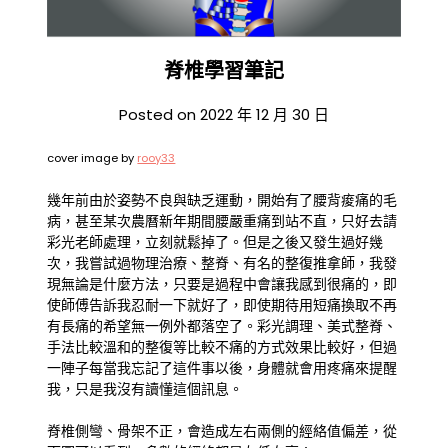
脊椎學習筆記
Posted on
2022 年 12 月 30 日
cover image by
rooy33
幾年前由於姿勢不良與缺乏運動，開始有了腰背痠痛的毛
病，甚至某次農曆新年期間腰嚴重痛到站不直，只好去請
彩光老師處理，立刻就鬆掉了。但是之後又發生過好幾
次，我嘗試過物理治療、整脊、有名的整復推拿師，我發
現無論是什麼方法，只要是過程中會讓我感到很痛的，即
使師傅告訴我忍耐一下就好了，即使期待用短痛換取不再
有長痛的希望無一例外都落空了。彩光調理、美式整脊、
手法比較溫和的整復等比較不痛的方式效果比較好，但過
一陣子每當我忘記了這件事以後，身體就會用疼痛來提醒
我，只是我沒有讀懂這個訊息。
脊椎側彎、骨架不正，會造成左右兩側的經絡值偏差，從