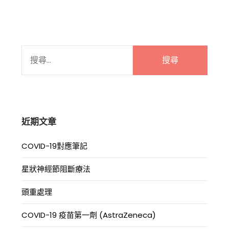
搜
尋
關
鍵
字:
近期文章
COVID-19對應筆記
星狀神經節阻斷療法
頭重處理
COVID-19 疫苗第一劑 (AstraZeneca)