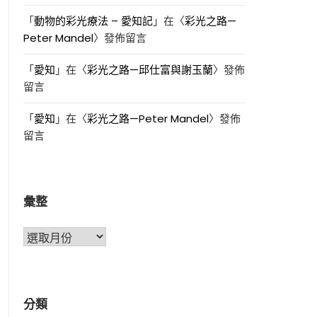
「
動物的彩光療法 – 愛知記
」在〈
彩光之路—
Peter Mandel
〉發佈留言
「
愛知
」在〈
彩光之路—邱仕富與謝玉蘭
〉發佈
留言
「
愛知
」在〈
彩光之路—Peter Mandel
〉發佈
留言
彙整
彙
整
分類