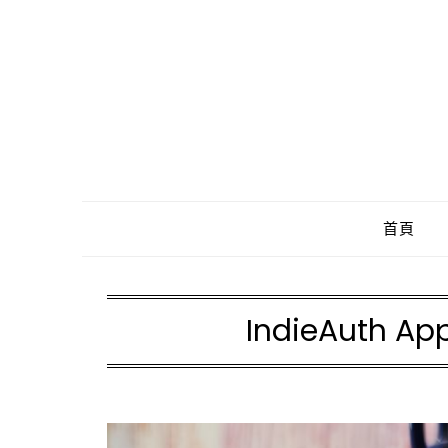
Skip
to
content
首頁
IndieAuth App