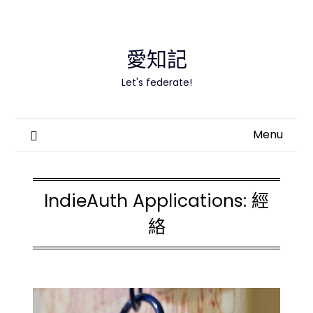
Skip
to
content
愛知記
Let's federate!
Menu
IndieAuth Applications:
經
絡