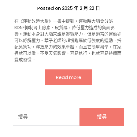
Posted on
2025 年 2 月 22 日
在《運動改造大腦》一書中提到，運動時大腦會分泌
BDNF抑制腎上腺素、皮質醇，降低壓力造成的負面影
響。運動本身對大腦來說是輕微壓力，但是適當的運動卻
可以紓解壓力。葉子老師的超慢跑屬於低強度的運動，搭
配笑笑功，釋放壓力的效果卓越。而且它簡單易學，在家
裡就可以做，不受天氣影響，容易執行，也就容易持續而
變成習慣。
Read more
搜
尋
關
鍵