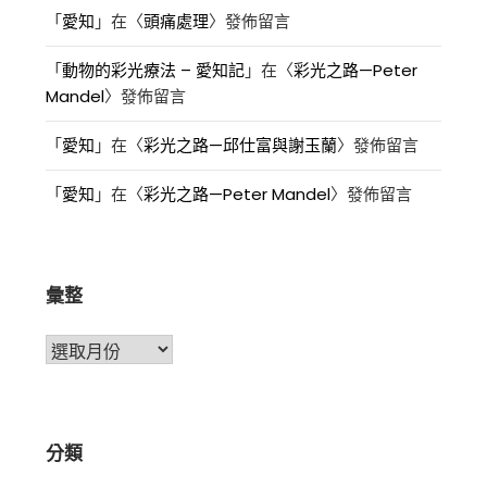
「
愛知
」在〈
頭痛處理
〉發佈留言
「
動物的彩光療法 – 愛知記
」在〈
彩光之路—Peter
Mandel
〉發佈留言
「
愛知
」在〈
彩光之路—邱仕富與謝玉蘭
〉發佈留言
「
愛知
」在〈
彩光之路—Peter Mandel
〉發佈留言
彙整
彙
整
分類