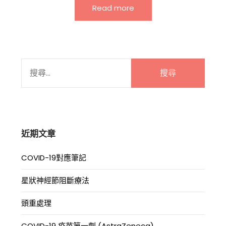
Read more
搜
尋
關
鍵
字:
近期文章
COVID-19對應筆記
星狀神經節阻斷療法
頭重處理
COVID-19 疫苗第一劑 (AstraZeneca)