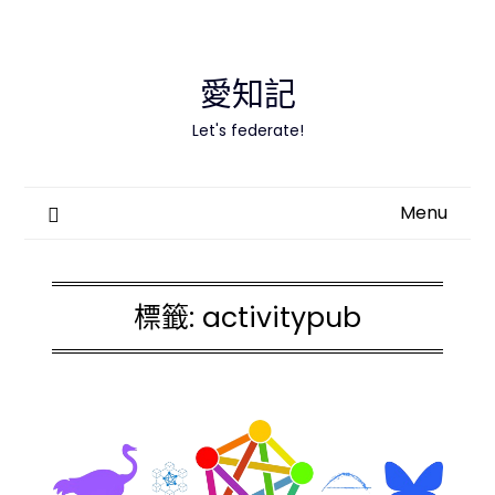
Skip
to
content
愛知記
Let's federate!
Menu
標籤:
activitypub