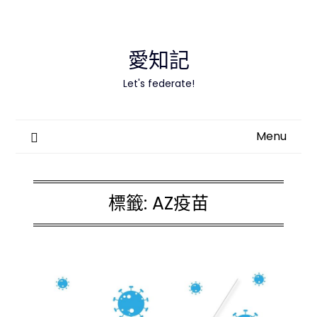
Skip
to
content
愛知記
Let's federate!
Menu
標籤:
AZ疫苗