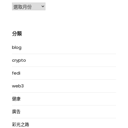
彙
整
分類
blog
crypto
fedi
web3
健康
廣告
彩光之路