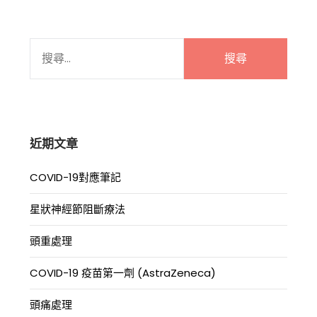
搜
尋
關
鍵
字:
近期文章
COVID-19對應筆記
星狀神經節阻斷療法
頭重處理
COVID-19 疫苗第一劑 (AstraZeneca)
頭痛處理