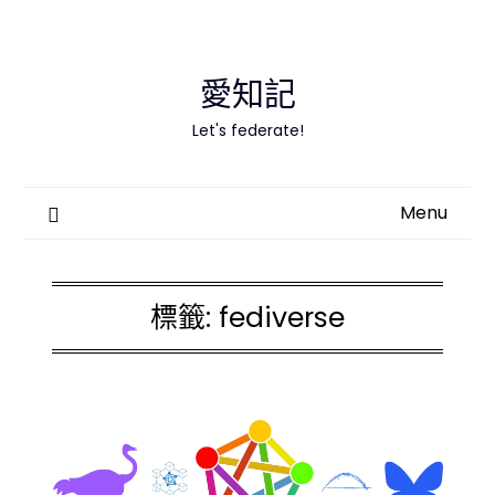
Skip
to
content
愛知記
Let's federate!
Menu
標籤:
fediverse