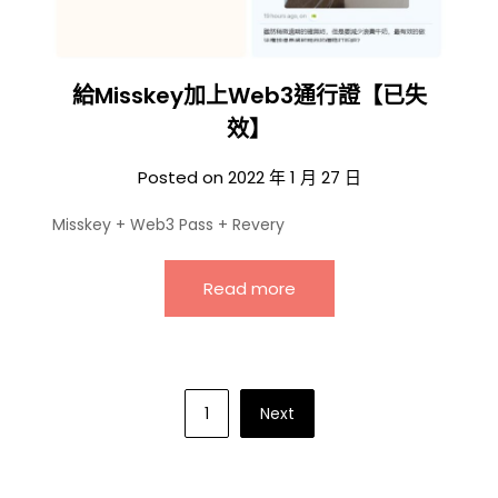
給Misskey加上Web3通行證【已失
效】
Posted on
2022 年 1 月 27 日
Misskey + Web3 Pass + Revery
Read more
Posts
1
Next
pagination