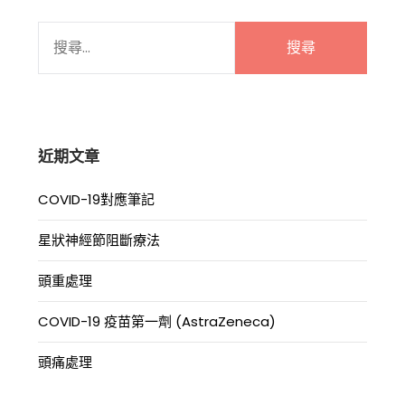
搜
尋
關
鍵
字:
近期文章
COVID-19對應筆記
星狀神經節阻斷療法
頭重處理
COVID-19 疫苗第一劑 (AstraZeneca)
頭痛處理