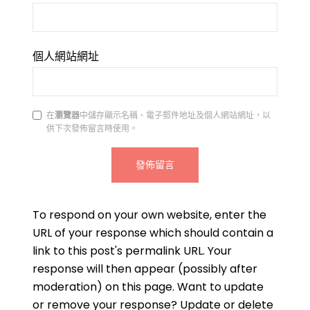
個人網站網址
在
瀏覽器
中儲存顯示名稱、電子郵件地址及個人網站網址，以
供下次發佈留言時使用。
To respond on your own website, enter the
URL of your response which should contain a
link to this post's permalink URL. Your
response will then appear (possibly after
moderation) on this page. Want to update
or remove your response? Update or delete