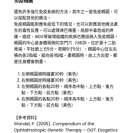
免疫橢圓
還有許多強化免疫系統的方法。其中之一是免疫橢圓，可
以搭配其他的療法。
免疫橢圓能對應免疫低下的情況，也可以對應其他療法產
生的毒性反應。可以處理淋巴堵塞，局部中毒造成的疼
痛。癌症、AIDS等破壞組織的疾病也應該納入免疫橢圓。
橢圓的中心是身體兩側的京門穴（GB25，位於第十二肋
骨端，平肚臍上方5分，旁開9寸5分），橢圓中心往左右
橫向各2指幅，縱向各1指幅。畫橢圓時，由上方出發，都
是往身體後側畫。
左側橢圓順時鐘畫30秒（紫色）
右側橢圓逆時鐘畫30秒（黃色）
左側橢圓的各點20秒，順序為中點、上方點、後方
點、下方點、前方點（紫色）
右側橢圓的各點20秒，順序為中點、上方點、後方
點、下方點、前方點（黃色）
【參考資料】
Ｍandel, P. (2005).
Compendium of the
Ophtalmotropic Genetic Therapy – OGT
. Esogetics