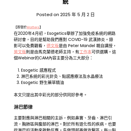
統
Posted on
2025 年 5 月 2 日
【首發於
Matters
】
在2020年4月初，Esogetics舉辦了加強免疫系統的網路
研討會，目的是幫助我們應對 COVID-19 武漢肺炎。錄
影可以免費觀看，
德文版
是由 Peter Mandel 親自講授，
英文版
則是由馬克蘭德老師主持，有
工作
本
可供選購。這
個Webinar的CAM內容主要分為三大部分：
Esogetic 感應程式
淋巴系統的彩光針灸、點感應療法及水晶療法
Esogetic 野生藥草精油
本文只提出其中彩光的部分供同好參考。
淋巴節律
主要對應與淋巴相關的主訴，例如鼻竇、牙齒、淋巴引
流，胸肺區與腹部的淋巴。對於所有退化性的疾病，也要
從淋巴的活動來啟動反應。先做頭部再做攻擊區，每一點