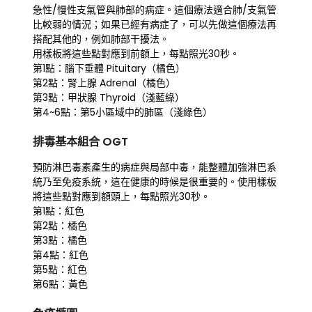
急性/慢性支氣管與肺部的病症。這個療法適合肺/支氣管
比較弱的情況；如果已經有病症了，可以先做這個療法再
搭配其他的，例如肺部干擾法。
用樣板將這些點對應到前額上，每點照光30秒。
第1點：腦下垂體 Pituitary（橘色）
第2點：腎上腺 Adrenal（橘色）
第3點：甲狀腺 Thyroid（淺藍綠）
第4~6點：第5小區域中的肺區（淺綠色）
排毒基本組合 OGT
預防淋巴毒素產生的病症與局部中毒，能整體加強淋巴系
統乃至免疫系統，這在健康的時候是很重要的。使用樣板
將這些點對應到額頭上，每點照光30秒。
第1點：紅色
第2點：橘色
第3點：橘色
第4點：紅色
第5點：紅色
第6點：黃色