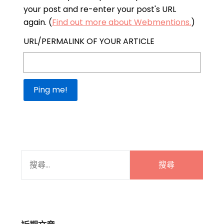
your post and re-enter your post's URL
again. (
Find out more about Webmentions.
)
URL/PERMALINK OF YOUR ARTICLE
搜
尋
關
鍵
字: