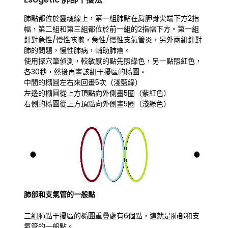
肺點都位於靈魂線上，第一組肺點在肩胛骨尖端下方2指
幅，第二組和第三組都位於前一組的2指幅下方。第一組
針對急性/慢性咳嗽，急性/慢性支氣管炎，另外兩組針對
肺的問題，慢性肺病，輔助肺癌。
使用探穴筆偵測，較敏感的點先照綠色，另一點照紅色，
各30秒，然後再畫該組干擾區的橢圓。
中間的橢圓左右來回畫5次（淺藍綠）
左邊的橢圓從上方頂點向外側畫5圈（紫紅色）
右側的橢圓從上方頂點向外側畫5圈（淺綠色）
肺部和支氣管的一般點
三組肺點干擾區的橢圓重疊處有6個點，這就是肺部和支
氣管的一般點。