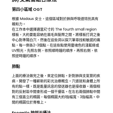
第四小區域 OGT
根據 Madaus 女士，這個區域對於肺與呼吸道特別具有
親和力。
在工作本中選擇適當尺寸的 The fourth small region
樣板，大約要能容納在眉毛與髮際之間。將樣板打洞之後
中心對準陽白穴，然後在這些洞以探穴筆尋找較敏感的痛
點，每一側各2-3個點，在這些點使用靈魂色的淺藍綠或
UV照光，先照左側，依照順時鐘的順序，再照右側，依
照逆時鐘的順序。
肺點
上面的療法做完之後，來定位肺點。針對肺與支氣管的疾
病，開發了一種嶄新的彩光治療概念。穴道就和身體上所
有的點一樣，既是能量訊息的發送器也是接收器。兩個相
對的反射區中間會形成一個干擾區。在左右兩個肺點中間
有三個直立的橢圓，每個橢圓大約1指幅寬、3指幅高。中
間的橢圓位於脊椎上。
Esogetic 肺部干擾法