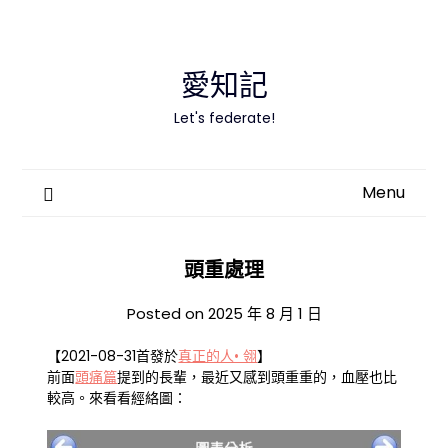
Skip
to
content
愛知記
Let's federate!
Menu
頭重處理
Posted on
2025 年 8 月 1 日
【2021-08-31首發於
真正的人• 翎
】
前面
頭痛篇
提到的長輩，最近又感到頭重重的，血壓也比
較高。來看看經絡圖：