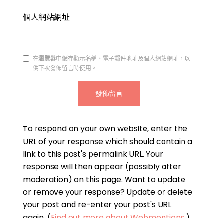
個人網站網址
在
瀏覽器
中儲存顯示名稱、電子郵件地址及個人網站網址，以
供下次發佈留言時使用。
To respond on your own website, enter the
URL of your response which should contain a
link to this post's permalink URL. Your
response will then appear (possibly after
moderation) on this page. Want to update
or remove your response? Update or delete
your post and re-enter your post's URL
again. (
Find out more about Webmentions.
)