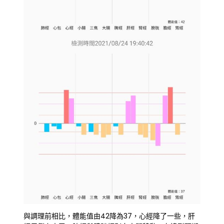
與調理前相比，體能值由42降為37，心經降了一些，肝