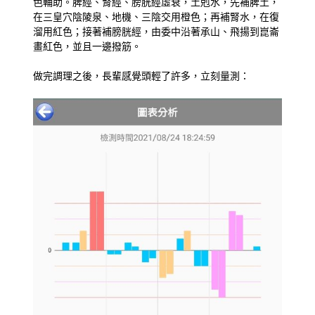
色輔助。脾經、腎經、膀胱經虛衰，土剋水，先補脾土，
在三皇穴陰陵泉、地機、三陰交用橙色；再補腎水，在復
溜用紅色；接著補膀胱經，由委中沿著承山、飛揚到崑崙
畫紅色，並且一邊撥筋。
做完調理之後，長輩感覺頭輕了許多，立刻量測：